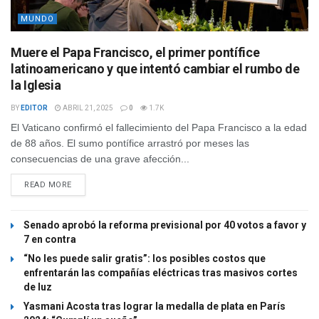
MUNDO
Muere el Papa Francisco, el primer pontífice
latinoamericano y que intentó cambiar el rumbo de
la Iglesia
BY
EDITOR
ABRIL 21, 2025
0
1.7K
El Vaticano confirmó el fallecimiento del Papa Francisco a la edad
de 88 años. El sumo pontífice arrastró por meses las
consecuencias de una grave afección...
READ MORE
Senado aprobó la reforma previsional por 40 votos a favor y
7 en contra
“No les puede salir gratis”: los posibles costos que
enfrentarán las compañías eléctricas tras masivos cortes
de luz
Yasmani Acosta tras lograr la medalla de plata en París