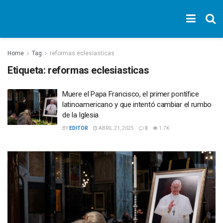
Home
Tag
reformas eclesiasticas
Etiqueta:
reformas eclesiasticas
Muere el Papa Francisco, el primer pontífice
latinoamericano y que intentó cambiar el rumbo
de la Iglesia
BY
EDITOR
ABRIL 21, 2025
0
1.7K