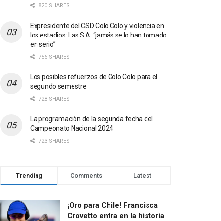
820 SHARES
Expresidente del CSD Colo Colo y violencia en
los estadios: Las S.A. “jamás se lo han tomado
en serio”
756 SHARES
Los posibles refuerzos de Colo Colo para el
segundo semestre
728 SHARES
La programación de la segunda fecha del
Campeonato Nacional 2024
723 SHARES
Trending
Comments
Latest
¡Oro para Chile! Francisca
Crovetto entra en la historia