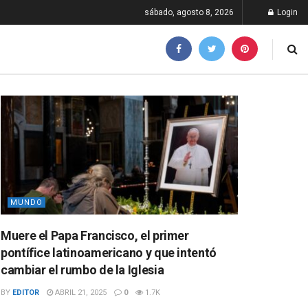
sábado, agosto 8, 2026
Login
MUNDO
Muere el Papa Francisco, el primer
pontífice latinoamericano y que intentó
cambiar el rumbo de la Iglesia
BY
EDITOR
ABRIL 21, 2025
0
1.7K