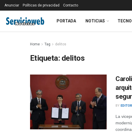
Anunciar
Políticas de privacidad
Contacto
PORTADA
NOTICIAS
TECNO
Home
Tag
delitos
Etiqueta:
delitos
Carol
arquit
segur
BY
EDITOR
La vicep
moderniza
coordinar