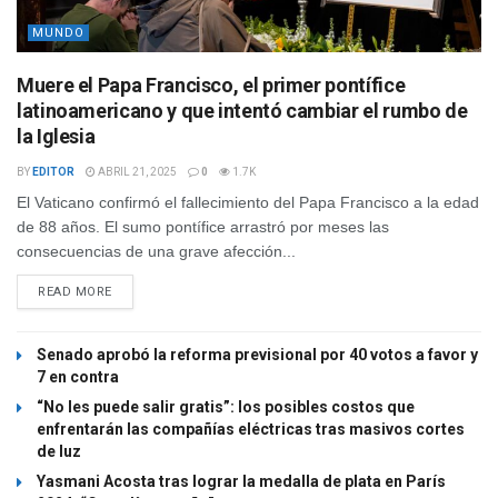
MUNDO
Muere el Papa Francisco, el primer pontífice
latinoamericano y que intentó cambiar el rumbo de
la Iglesia
BY
EDITOR
ABRIL 21, 2025
0
1.7K
El Vaticano confirmó el fallecimiento del Papa Francisco a la edad
de 88 años. El sumo pontífice arrastró por meses las
consecuencias de una grave afección...
READ MORE
Senado aprobó la reforma previsional por 40 votos a favor y
7 en contra
“No les puede salir gratis”: los posibles costos que
enfrentarán las compañías eléctricas tras masivos cortes
de luz
Yasmani Acosta tras lograr la medalla de plata en París