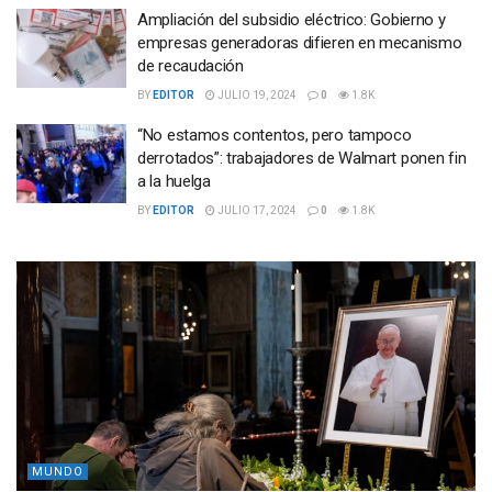
Ampliación del subsidio eléctrico: Gobierno y
empresas generadoras difieren en mecanismo
de recaudación
BY
EDITOR
JULIO 19, 2024
0
1.8K
“No estamos contentos, pero tampoco
derrotados”: trabajadores de Walmart ponen fin
a la huelga
BY
EDITOR
JULIO 17, 2024
0
1.8K
MUNDO