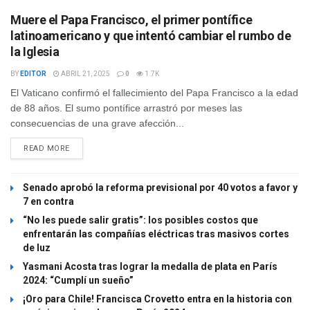
Muere el Papa Francisco, el primer pontífice
latinoamericano y que intentó cambiar el rumbo de
la Iglesia
BY
EDITOR
ABRIL 21, 2025
0
1.7K
El Vaticano confirmó el fallecimiento del Papa Francisco a la edad
de 88 años. El sumo pontífice arrastró por meses las
consecuencias de una grave afección...
READ MORE
Senado aprobó la reforma previsional por 40 votos a favor y
7 en contra
“No les puede salir gratis”: los posibles costos que
enfrentarán las compañías eléctricas tras masivos cortes
de luz
Yasmani Acosta tras lograr la medalla de plata en París
2024: “Cumplí un sueño”
¡Oro para Chile! Francisca Crovetto entra en la historia con