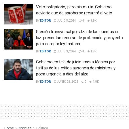
Voto obligatorio, pero sin multa: Gobierno
advierte que de aprobarse recurrirá al veto
BY
EDITOR
JULIO 5, 2024
0
1.9K
Presión transversal por alza de las cuentas de
luz: presentan recurso de protección y proyecto
para derogar ley tarifaria
BY
EDITOR
JULIO 3, 2024
0
1.8K
Gobierno en tela de juicio: mesa técnica por
tarifas de luz critica ausencia de ministros y
poca urgencia a días del alza
BY
EDITOR
JUNIO 28, 2024
0
1.8K
Home
Noticias
Politica