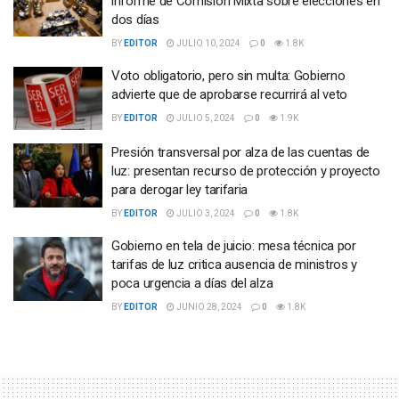
informe de Comisión Mixta sobre elecciones en
dos días
BY
EDITOR
JULIO 10, 2024
0
1.8K
Voto obligatorio, pero sin multa: Gobierno
advierte que de aprobarse recurrirá al veto
BY
EDITOR
JULIO 5, 2024
0
1.9K
Presión transversal por alza de las cuentas de
luz: presentan recurso de protección y proyecto
para derogar ley tarifaria
BY
EDITOR
JULIO 3, 2024
0
1.8K
Gobierno en tela de juicio: mesa técnica por
tarifas de luz critica ausencia de ministros y
poca urgencia a días del alza
BY
EDITOR
JUNIO 28, 2024
0
1.8K