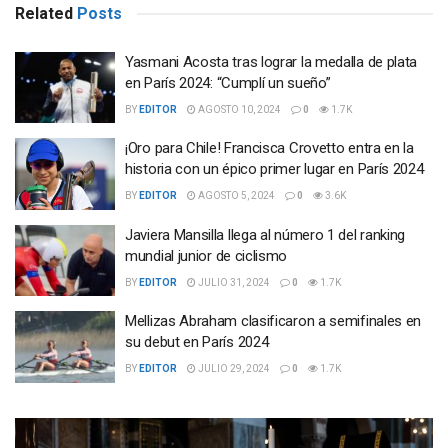
Related
Posts
Yasmani Acosta tras lograr la medalla de plata
en París 2024: “Cumplí un sueño”
BY
EDITOR
AGOSTO 10, 2024
0
1.7K
¡Oro para Chile! Francisca Crovetto entra en la
historia con un épico primer lugar en París 2024
BY
EDITOR
AGOSTO 5, 2024
0
3.6K
Javiera Mansilla llega al número 1 del ranking
mundial junior de ciclismo
BY
EDITOR
JULIO 31, 2024
0
1.7K
Mellizas Abraham clasificaron a semifinales en
su debut en París 2024
BY
EDITOR
JULIO 29, 2024
0
1.7K