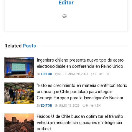
Editor
Related
Posts
Ingeniero chileno presenta nuevo tipo de acero
electrosoldable en conferencia en Reino Unido
BY
EDITOR
SEPTIEMBRE 20, 2023
0
1.6K
“Esto es crecimiento en materia científica”: Boric
anuncia que Chile postulará para integrar
Consejo Europeo para la Investigación Nuclear
BY
EDITOR
JULIO 19, 2023
0
1.5K
Físicos U. de Chile buscan optimizar el tránsito
vehicular mediante simulaciones e inteligencia
artificial