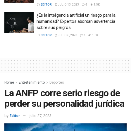
BY
EDITOR
JULIO 13, 2023
0
1.5K
¿Es la inteligencia artificial un riesgo para la
humanidad? Expertos abordan advertencia
sobre sus peligros
BY
EDITOR
JULIO 6, 2023
0
1.6K
Home
Entretenimiento
Deportes
La ANFP corre serio riesgo de
perder su personalidad jurídica
by
Editor
julio 27, 2023