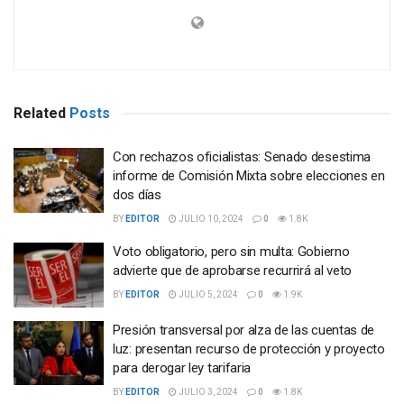
Related
Posts
Con rechazos oficialistas: Senado desestima
informe de Comisión Mixta sobre elecciones en
dos días
BY
EDITOR
JULIO 10, 2024
0
1.8K
Voto obligatorio, pero sin multa: Gobierno
advierte que de aprobarse recurrirá al veto
BY
EDITOR
JULIO 5, 2024
0
1.9K
Presión transversal por alza de las cuentas de
luz: presentan recurso de protección y proyecto
para derogar ley tarifaria
BY
EDITOR
JULIO 3, 2024
0
1.8K