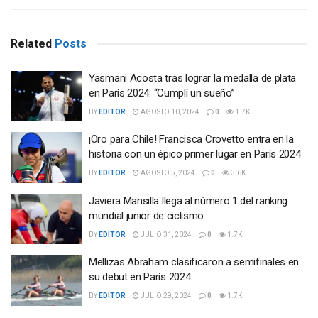
Related
Posts
Yasmani Acosta tras lograr la medalla de plata
en París 2024: “Cumplí un sueño”
BY
EDITOR
AGOSTO 10, 2024
0
1.7K
¡Oro para Chile! Francisca Crovetto entra en la
historia con un épico primer lugar en París 2024
BY
EDITOR
AGOSTO 5, 2024
0
3.6K
Javiera Mansilla llega al número 1 del ranking
mundial junior de ciclismo
BY
EDITOR
JULIO 31, 2024
0
1.7K
Mellizas Abraham clasificaron a semifinales en
su debut en París 2024
BY
EDITOR
JULIO 29, 2024
0
1.7K