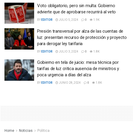
Voto obligatorio, pero sin multa: Gobierno
advierte que de aprobarse recurrirá al veto
BY
EDITOR
JULIO 5, 2024
0
1.9K
Presión transversal por alza de las cuentas de
luz: presentan recurso de protección y proyecto
para derogar ley tarifaria
BY
EDITOR
JULIO 3, 2024
0
1.8K
Gobierno en tela de juicio: mesa técnica por
tarifas de luz critica ausencia de ministros y
poca urgencia a días del alza
BY
EDITOR
JUNIO 28, 2024
0
1.8K
Home
Noticias
Politica