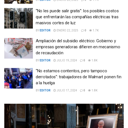
“No les puede salir gratis”: los posibles costos
que enfrentarán las compañías eléctricas tras
masivos cortes de luz
BY
EDITOR
ENERO 22, 2025
0
1.7K
Ampliación del subsidio eléctrico: Gobierno y
empresas generadoras difieren en mecanismo
de recaudación
BY
EDITOR
JULIO 19, 2024
0
1.8K
“No estamos contentos, pero tampoco
derrotados”: trabajadores de Walmart ponen fin
a la huelga
BY
EDITOR
JULIO 17, 2024
0
1.8K