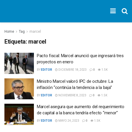
Home
Tag
marcel
Etiqueta:
marcel
Pacto fiscal: Marcel anunció que ingresará tres
proyectos en enero
BY
EDITOR
DICIEMBRE 18, 2023
0
1.5K
Ministro Marcel valoró IPC de octubre: La
inflación “continúa la tendencia a la baja”
BY
EDITOR
NOVIEMBRE 8, 2023
0
1.5K
Marcel asegura que aumento del requerimiento
de capital a la banca tendría efecto “menor”
BY
EDITOR
MAYO 24, 2023
0
1.5K