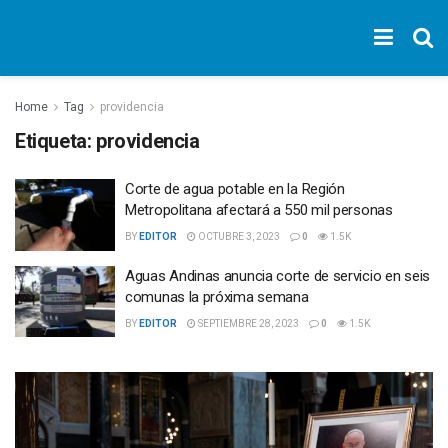
Home
Tag
providencia
Etiqueta:
providencia
Corte de agua potable en la Región
Metropolitana afectará a 550 mil personas
BY
EDITOR
OCTUBRE 3, 2023
0
1.5K
Aguas Andinas anuncia corte de servicio en seis
comunas la próxima semana
BY
EDITOR
SEPTIEMBRE 28, 2023
0
1.5K