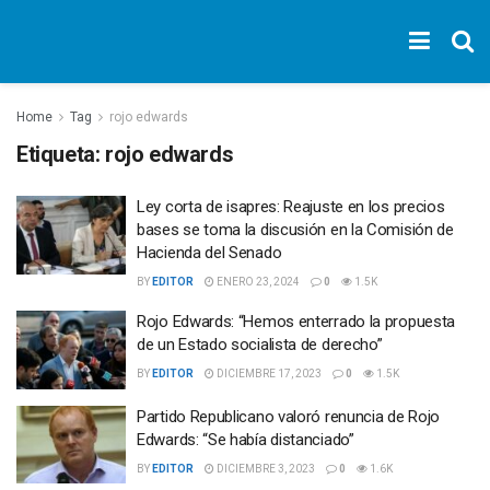
Home
Tag
rojo edwards
Etiqueta:
rojo edwards
Ley corta de isapres: Reajuste en los precios
bases se toma la discusión en la Comisión de
Hacienda del Senado
BY
EDITOR
ENERO 23, 2024
0
1.5K
Rojo Edwards: “Hemos enterrado la propuesta
de un Estado socialista de derecho”
BY
EDITOR
DICIEMBRE 17, 2023
0
1.5K
Partido Republicano valoró renuncia de Rojo
Edwards: “Se había distanciado”
BY
EDITOR
DICIEMBRE 3, 2023
0
1.6K