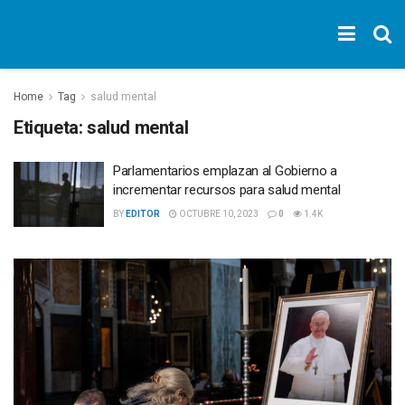
Home
Tag
salud mental
Etiqueta:
salud mental
Parlamentarios emplazan al Gobierno a
incrementar recursos para salud mental
BY
EDITOR
OCTUBRE 10, 2023
0
1.4K