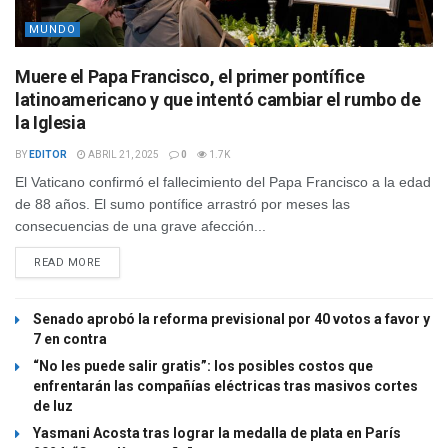
MUNDO
Muere el Papa Francisco, el primer pontífice
latinoamericano y que intentó cambiar el rumbo de
la Iglesia
BY
EDITOR
ABRIL 21, 2025
0
1.7K
El Vaticano confirmó el fallecimiento del Papa Francisco a la edad
de 88 años. El sumo pontífice arrastró por meses las
consecuencias de una grave afección...
READ MORE
Senado aprobó la reforma previsional por 40 votos a favor y
7 en contra
“No les puede salir gratis”: los posibles costos que
enfrentarán las compañías eléctricas tras masivos cortes
de luz
Yasmani Acosta tras lograr la medalla de plata en París