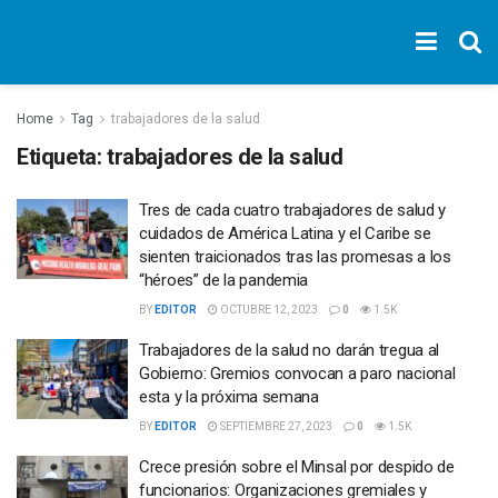
Home
Tag
trabajadores de la salud
Etiqueta:
trabajadores de la salud
Tres de cada cuatro trabajadores de salud y
cuidados de América Latina y el Caribe se
sienten traicionados tras las promesas a los
“héroes” de la pandemia
BY
EDITOR
OCTUBRE 12, 2023
0
1.5K
Trabajadores de la salud no darán tregua al
Gobierno: Gremios convocan a paro nacional
esta y la próxima semana
BY
EDITOR
SEPTIEMBRE 27, 2023
0
1.5K
Crece presión sobre el Minsal por despido de
funcionarios: Organizaciones gremiales y