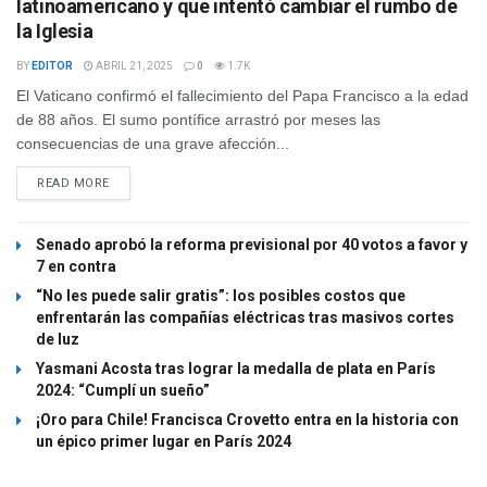
latinoamericano y que intentó cambiar el rumbo de
la Iglesia
BY
EDITOR
ABRIL 21, 2025
0
1.7K
El Vaticano confirmó el fallecimiento del Papa Francisco a la edad
de 88 años. El sumo pontífice arrastró por meses las
consecuencias de una grave afección...
READ MORE
Senado aprobó la reforma previsional por 40 votos a favor y
7 en contra
“No les puede salir gratis”: los posibles costos que
enfrentarán las compañías eléctricas tras masivos cortes
de luz
Yasmani Acosta tras lograr la medalla de plata en París
2024: “Cumplí un sueño”
¡Oro para Chile! Francisca Crovetto entra en la historia con
un épico primer lugar en París 2024