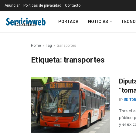
Anunciar
Políticas de privacidad
Contacto
PORTADA
NOTICIAS
TECNO
Home
Tag
transportes
Etiqueta:
transportes
Diput
“toma
BY
EDITOR
Tras el 
público 
y el ex c