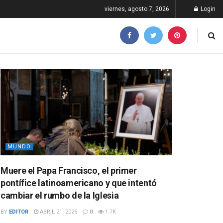
viernes, agosto 7, 2026
Login
MUNDO
Muere el Papa Francisco, el primer
pontífice latinoamericano y que intentó
cambiar el rumbo de la Iglesia
BY
EDITOR
ABRIL 21, 2025
0
1.7K