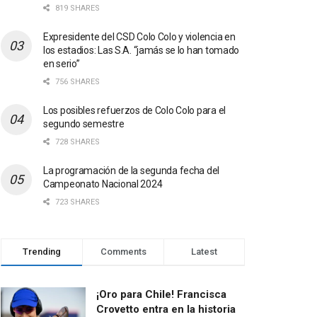
819 SHARES
Expresidente del CSD Colo Colo y violencia en
los estadios: Las S.A. “jamás se lo han tomado
en serio”
756 SHARES
Los posibles refuerzos de Colo Colo para el
segundo semestre
728 SHARES
La programación de la segunda fecha del
Campeonato Nacional 2024
723 SHARES
Trending
Comments
Latest
¡Oro para Chile! Francisca
Crovetto entra en la historia