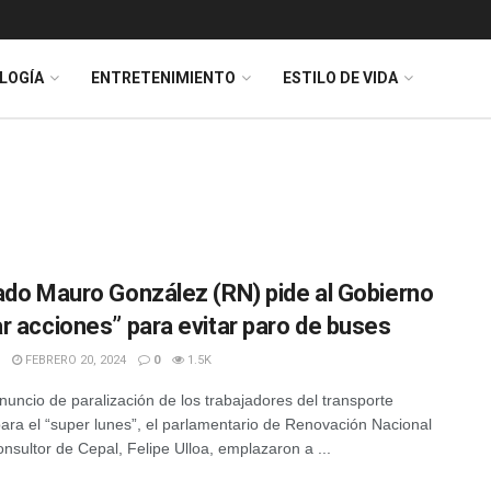
LOGÍA
ENTRETENIMIENTO
ESTILO DE VIDA
ado Mauro González (RN) pide al Gobierno
r acciones” para evitar paro de buses
FEBRERO 20, 2024
0
1.5K
anuncio de paralización de los trabajadores del transporte
para el “super lunes”, el parlamentario de Renovación Nacional
onsultor de Cepal, Felipe Ulloa, emplazaron a ...