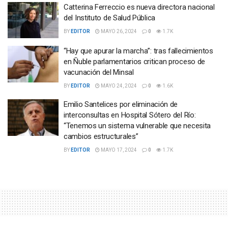
Catterina Ferreccio es nueva directora nacional
del Instituto de Salud Pública
BY
EDITOR
MAYO 26, 2024
0
1.7K
“Hay que apurar la marcha”: tras fallecimientos
en Ñuble parlamentarios critican proceso de
vacunación del Minsal
BY
EDITOR
MAYO 24, 2024
0
1.6K
Emilio Santelices por eliminación de
interconsultas en Hospital Sótero del Río:
“Tenemos un sistema vulnerable que necesita
cambios estructurales”
BY
EDITOR
MAYO 17, 2024
0
1.7K