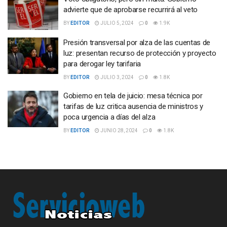
advierte que de aprobarse recurrirá al veto
BY
EDITOR
JULIO 5, 2024
0
1.9K
Presión transversal por alza de las cuentas de
luz: presentan recurso de protección y proyecto
para derogar ley tarifaria
BY
EDITOR
JULIO 3, 2024
0
1.8K
Gobierno en tela de juicio: mesa técnica por
tarifas de luz critica ausencia de ministros y
poca urgencia a días del alza
BY
EDITOR
JUNIO 28, 2024
0
1.8K