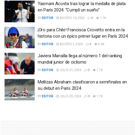
Yasmani Acosta tras lograr la medalla de plata
en París 2024: “Cumplí un sueño”
BY
EDITOR
AGOSTO 10, 2024
0
1.7K
¡Oro para Chile! Francisca Crovetto entra en la
historia con un épico primer lugar en París 2024
BY
EDITOR
AGOSTO 5, 2024
0
3.6K
Javiera Mansilla llega al número 1 del ranking
mundial junior de ciclismo
BY
EDITOR
JULIO 31, 2024
0
1.7K
Mellizas Abraham clasificaron a semifinales en
su debut en París 2024
BY
EDITOR
JULIO 29, 2024
0
1.7K