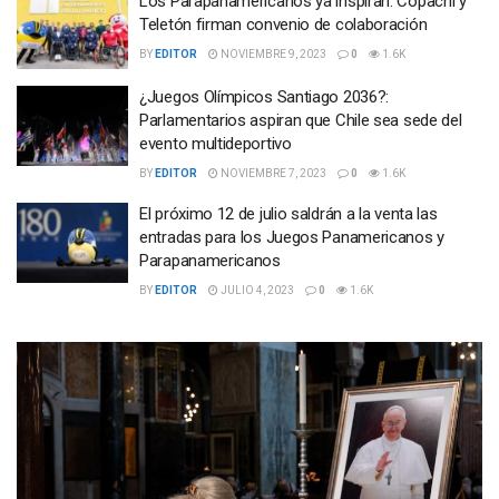
Los Parapanamericanos ya inspiran: Copachi y
Teletón firman convenio de colaboración
BY
EDITOR
NOVIEMBRE 9, 2023
0
1.6K
¿Juegos Olímpicos Santiago 2036?:
Parlamentarios aspiran que Chile sea sede del
evento multideportivo
BY
EDITOR
NOVIEMBRE 7, 2023
0
1.6K
El próximo 12 de julio saldrán a la venta las
entradas para los Juegos Panamericanos y
Parapanamericanos
BY
EDITOR
JULIO 4, 2023
0
1.6K