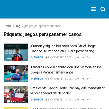
Home
Tag
juegos parapanamericanos
Etiqueta:
juegos parapanamericanos
¡Suman y siguen los oros para Chile! Jorge
Carinao se impone en el Para powerlifting
BY
EDITOR
NOVIEMBRE 20, 2023
0
1.5K
Tamara Leonelli debutó con una victoria en los
Juegos Parapanamericanos
BY
EDITOR
NOVIEMBRE 16, 2023
0
1.5K
Presidente Gabriel Boric: “No hay que romantizar
la precariedad del deporte”
BY
EDITOR
NOVIEMBRE 13, 2023
0
1.6K