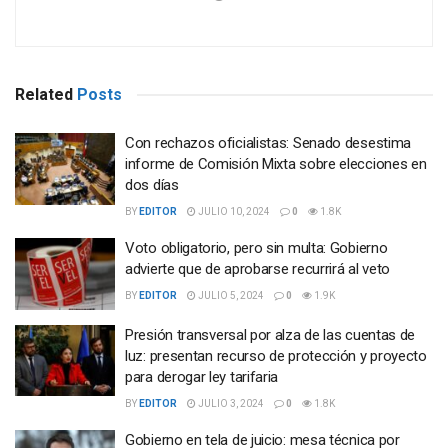
Related
Posts
Con rechazos oficialistas: Senado desestima
informe de Comisión Mixta sobre elecciones en
dos días
BY
EDITOR
JULIO 10, 2024
0
1.8K
Voto obligatorio, pero sin multa: Gobierno
advierte que de aprobarse recurrirá al veto
BY
EDITOR
JULIO 5, 2024
0
1.9K
Presión transversal por alza de las cuentas de
luz: presentan recurso de protección y proyecto
para derogar ley tarifaria
BY
EDITOR
JULIO 3, 2024
0
1.8K
Gobierno en tela de juicio: mesa técnica por